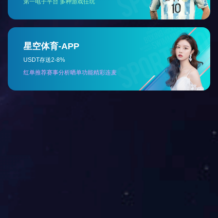
办公大楼
厂房环境
厂房环境
会议室
会议室
办公室
办公室
上一页
1
下一页
首页