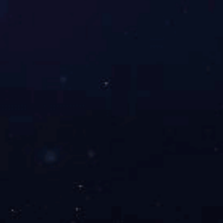
关于我们
实力展示
产品中心
新闻中心
人才招聘
开云（中国）
Copyright © 2020 惠州市惠阳区金旭机械有限公司 All Rights
Reserved.
粤ICP备14021522号
网站建设：中企动力
惠州
开云手机官方版登录入口
惠州市惠阳区秋长白石大湖工业区
0752-3560386
0752-3877816
JQZZHZ@163.COM