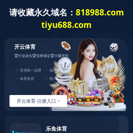
首页
关于我们
公司简介
企业文化
资质证书
组织架构
厂房环境
实力展示
生产设备
检测设备
合作客户
产品中心
铸铜